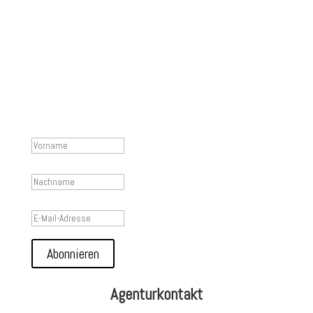
Lassen Sie sich über Auftritte in Ihrer Nähe
informieren und bleiben Sie stets auf dem
Laufenden!
Eine Mail ist in Ihrem Postfach. Bitte
bestätigen Sie Ihre Mailadresse. Besten
Dank 🙂
Abonnieren
Agenturkontakt